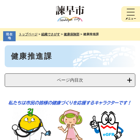
ペ
メ
ー
ニ
ジ
ュ
の
ー
先
を
現在
トップページ
>
組織でさがす
>
健康保険部
>
健康推進課
頭
飛
地
で
ば
本
す。
し
健康推進課
文
て
本
文
へ
ページ内目次