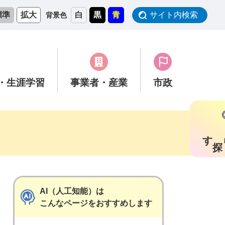
標準
拡大
白
黒
青
サイト内検索
背景色
・生涯学習
事業者
・産業
市政
す
AI（人工知能）は
こんなページをおすすめします