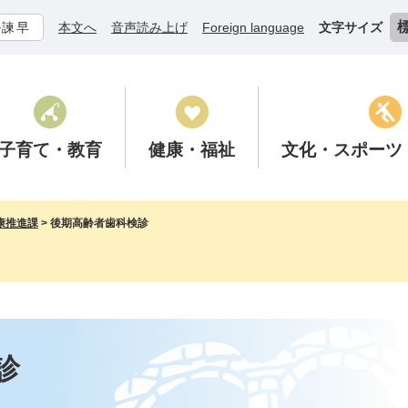
ル諫早
本文へ
音声読み上げ
Foreign language
文字サイズ
子育て
・教育
健康
・福祉
文化
・スポーツ
康推進課
>
後期高齢者歯科検診
診