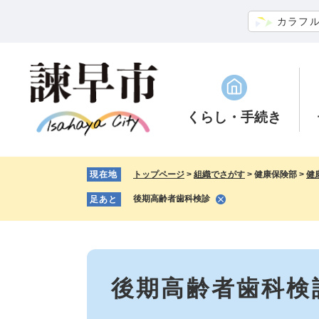
ペ
メ
カラフ
ー
ニ
ジ
ュ
の
ー
先
を
頭
飛
で
ば
くらし
・手続き
す。
し
て
本
現在地
トップページ
>
組織でさがす
>
健康保険部
>
健
文
へ
後期高齢者歯科検診
足あと
本
文
後期高齢者歯科検