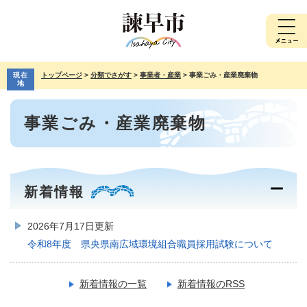
ペ
メ
ー
ニ
ジ
ュ
の
ー
先
を
現在
トップページ
>
分類でさがす
>
事業者・産業
>
事業ごみ・産業廃棄物
頭
飛
地
で
ば
本
す。
し
事業ごみ・産業廃棄物
文
て
本
文
へ
新着情報
2026年7月17日更新
令和8年度 県央県南広域環境組合職員採用試験について
新着情報の一覧
新着情報のRSS