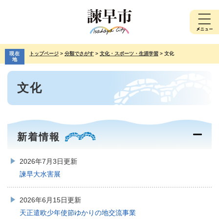
ペ
メ
ー
ニ
ジ
ュ
の
ー
先
を
現在
トップページ
>
分類でさがす
>
文化・スポーツ・生涯学習
>
文化
頭
飛
地
で
ば
本
す。
し
文化
文
て
本
文
へ
新着情報
2026年7月3日更新
諫早大水害展
2026年6月15日更新
天正遣欧少年使節ゆかりの地交流事業