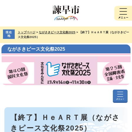
ペ
メ
ー
ニ
ジ
ュ
の
ー
先
を
現在
トップページ
>
ながさきピース文化祭2025
>
【終了】ＨｅＡＲＴ展（ながさきピー
頭
飛
地
ス文化祭2025）
で
ば
す。
し
ながさきピース文化祭2025
て
本
文
へ
な
が
本
さ
【終了】ＨｅＡＲＴ展（ながさ
文
き
ピ
きピース文化祭2025）
ー