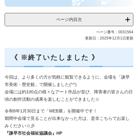
ス
文
化
ページ内目次
祭
2025
ページ番号：0031564
メ
更新日：2025年12月1日更新
ニ
ュ
ー
《 ※終了いたしました 》
今回は、より多くの方が気軽に観覧できるように、会場を「諫早
市美術・歴史観」で開催しました(^^)
会場には約100点の様々なアート作品が並び、障害者の皆さんの日
頃の創作活動の成果を楽しむことができました☆
令和8年1月30日まで「WEB展」を開催中です！
期間中会場で見ることが出来なかった方は、是非こちらでお楽し
みください☆彡
『諫早市社会福祉協議会』HP