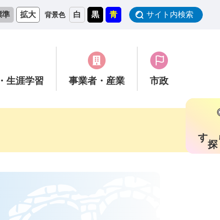
標準
拡大
白
黒
青
サイト内検索
背景色
・生涯学習
事業者
・産業
市政
す