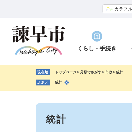
ペ
メ
カラフ
ー
ニ
ジ
ュ
の
ー
先
を
頭
飛
で
ば
くらし
・手続き
す。
し
て
本
現在地
トップページ
>
分類でさがす
>
市政
>
統計
文
へ
統計
足あと
本
文
統計