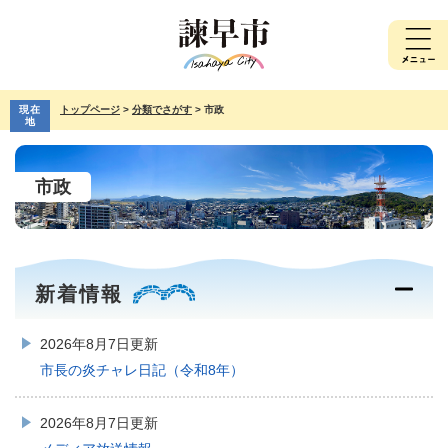
ペ
メ
ー
ニ
ジ
ュ
の
ー
先
を
現在
トップページ
>
分類でさがす
>
市政
頭
飛
地
で
ば
本
す。
し
文
て
市政
本
文
へ
新着情報
2026年8月7日更新
市長の炎チャレ日記（令和8年）
2026年8月7日更新