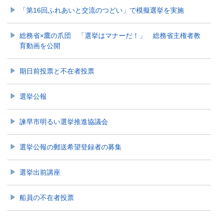
「第16回ふれあいと交流のつどい」で模擬選挙を実施
総務省×鷹の爪団 「選挙はマナーだ！」 総務省主権者教
育動画を公開
期日前投票と不在者投票
選挙公報
諫早市明るい選挙推進協議会
選挙公報の郵送希望登録者の募集
選挙出前講座
船員の不在者投票