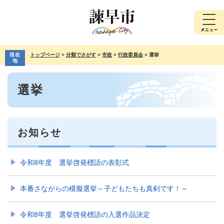
ペ
メ
ー
ニ
ジ
ュ
の
ー
先
を
現在
トップページ
>
分類でさがす
>
市政
>
行政委員会
>
選挙
頭
飛
地
で
ば
本
す。
し
選挙
文
て
本
文
へ
お知らせ
令和8年度 選挙啓発標語の表彰式
本番さながらの模擬選挙～子どもたちも真剣です！～
令和8年度 選挙啓発標語の入選作品決定