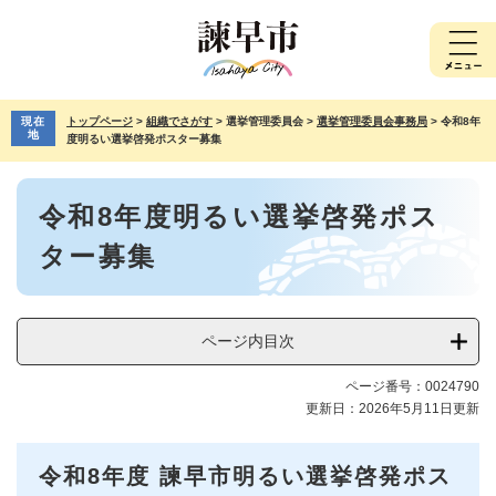
ペ
メ
ー
ニ
ジ
ュ
の
ー
先
を
現在
トップページ
>
組織でさがす
>
選挙管理委員会
>
選挙管理委員会事務局
>
令和8年
頭
飛
地
度明るい選挙啓発ポスター募集
で
ば
す。
し
本
て
令和8年度明るい選挙啓発ポス
文
本
文
ター募集
へ
ページ内目次
ページ番号：0024790
更新日：2026年5月11日更新
令和8年度 諫早市明るい選挙啓発ポス