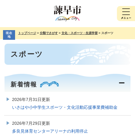
ペ
メ
ー
ニ
ジ
ュ
の
ー
先
を
現在
トップページ
>
分類でさがす
>
文化・スポーツ・生涯学習
>
スポーツ
頭
飛
地
で
ば
本
す。
し
スポーツ
文
て
本
文
へ
新着情報
2026年7月31日更新
いさはや小中学生スポーツ・文化活動応援事業費補助金
2026年7月29日更新
多良見体育センターアリーナの利用停止