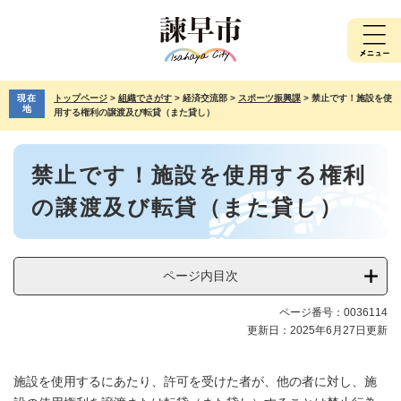
ペ
メ
ー
ニ
ジ
ュ
の
ー
先
を
現在
トップページ
>
組織でさがす
>
経済交流部
>
スポーツ振興課
>
禁止です！施設を使
頭
飛
地
用する権利の譲渡及び転貸（また貸し）
で
ば
す。
し
本
て
禁止です！施設を使用する権利
文
本
文
の譲渡及び転貸（また貸し）
へ
ページ内目次
ページ番号：0036114
更新日：2025年6月27日更新
施設を使用するにあたり、許可を受けた者が、他の者に対し、施