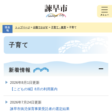
ペ
メ
ー
ニ
ジ
ュ
の
ー
先
を
現在
トップページ
>
分類でさがす
>
子育て・教育
>
子育て
頭
飛
地
で
ば
本
す。
し
子育て
文
て
本
文
へ
新着情報
2026年8月1日更新
【こどもの城】8月の利用案内
2026年7月24日更新
諫早市病児保育事業受託者の選定結果