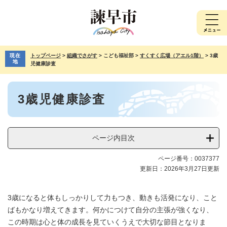
ペ
メ
ー
ニ
ジ
ュ
の
ー
先
を
現在
トップページ
>
組織でさがす
>
こども福祉部
>
すくすく広場（アエル1階）
>
3歳
頭
飛
地
児健康診査
で
ば
す。
し
本
て
3歳児健康診査
文
本
文
へ
ページ内目次
ページ番号：0037377
更新日：2026年3月27日更新
3歳になると体もしっかりして力もつき、動きも活発になり、こと
ばもかなり増えてきます。何かにつけて自分の主張が強くなり、
この時期は心と体の成長を見ていくうえで大切な節目となりま