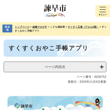
ペ
メ
ー
ニ
ジ
ュ
の
ー
先
を
現在
トップページ
>
組織でさがす
>
こども福祉部
>
すくすく広場（アエル2階）
>
すく
頭
飛
地
すくおやこ手帳アプリ
で
ば
す。
し
本
て
すくすくおやこ手帳アプリ
文
本
文
へ
ページ内目次
ページ番号：0039752
更新日：2025年11月4日更新