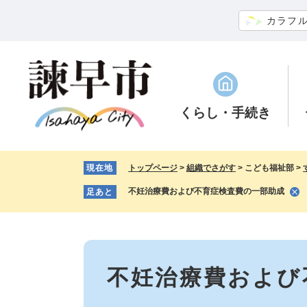
ペ
メ
カラフ
ー
ニ
ジ
ュ
の
ー
先
を
頭
飛
で
ば
くらし
・手続き
す。
し
て
本
現在地
トップページ
>
組織でさがす
>
こども福祉部
>
文
へ
不妊治療費および不育症検査費の一部助成
足あと
本
文
不妊治療費および