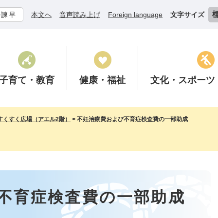
ル諫早
本文へ
音声読み上げ
Foreign language
文字サイズ
子育て
・教育
健康
・福祉
文化
・スポーツ
すくすく広場（アエル2階）
>
不妊治療費および不育症検査費の一部助成
不育症検査費の一部助成