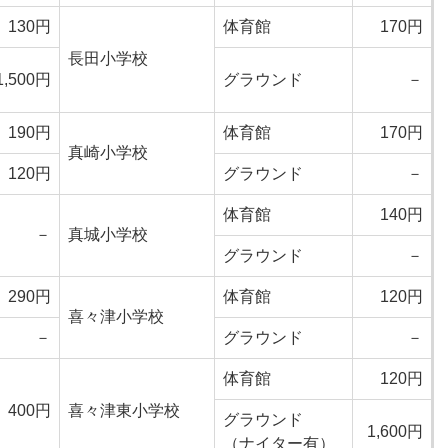
130円
体育館
170円
長田小学校
1,500円
グラウンド
－
190円
体育館
170円
真崎小学校
120円
グラウンド
－
体育館
140円
－
真城小学校
グラウンド
－
290円
体育館
120円
喜々津小学校
－
グラウンド
－
体育館
120円
400円
喜々津東小学校
グラウンド
1,600円
（ナイター有）