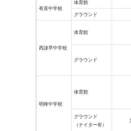
体育館
有喜中学校
グラウンド
体育館
西諌早中学校
グラウンド
体育館
明峰中学校
グラウンド
（ナイター有）