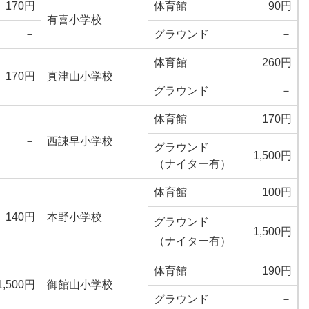
170円
体育館
90円
有喜小学校
－
グラウンド
－
体育館
260円
170円
真津山小学校
グラウンド
－
体育館
170円
－
西諌早小学校
グラウンド
1,500円
（ナイター有）
体育館
100円
140円
本野小学校
グラウンド
1,500円
（ナイター有）
体育館
190円
1,500円
御館山小学校
グラウンド
－