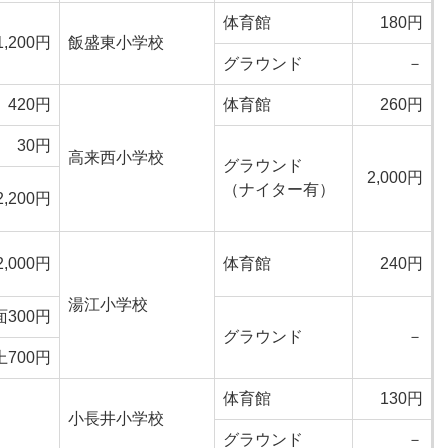
体育館
180円
1,200円
飯盛東小学校
グラウンド
－
420円
体育館
260円
30円
高来西小学校
グラウンド
2,000円
（ナイター有）
2,200円
2,000円
体育館
240円
湯江小学校
面300円
グラウンド
－
上700円
体育館
130円
小長井小学校
グラウンド
－