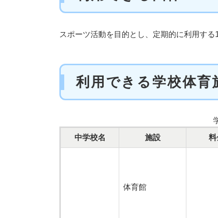
スポーツ活動を目的とし、定期的に利用する
利用できる学校体育
中学校名
施設
料
体育館