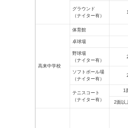
グラウンド
（ナイター有）
体育館
卓球場
野球場
（ナイター有）
高来中学校
ソフトボール場
（ナイター有）
1
テニスコート
（ナイター有）
2面以