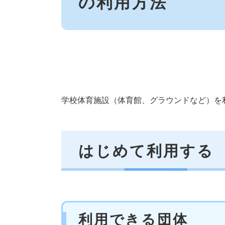
の利用方法
学校体育施設（体育館、グラウンドなど）を
はじめて利用する
利用できる団体