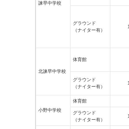
諫早中学校
グラウンド
（ナイター有）
体育館
北諫早中学校
グラウンド
（ナイター有）
体育館
小野中学校
グラウンド
（ナイター有）