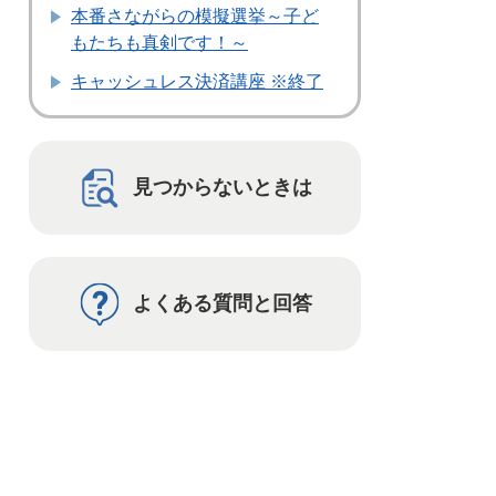
本番さながらの模擬選挙～子ど
もたちも真剣です！～
キャッシュレス決済講座 ※終了
見つからないときは
よくある質問と回答