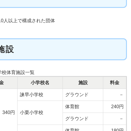
10人以上で構成された団体
施設
学校体育施設一覧
金
小学校名
施設
料金
諫早小学校
グラウンド
－
体育館
240円
340円
小栗小学校
グラウンド
－
体育館
180円