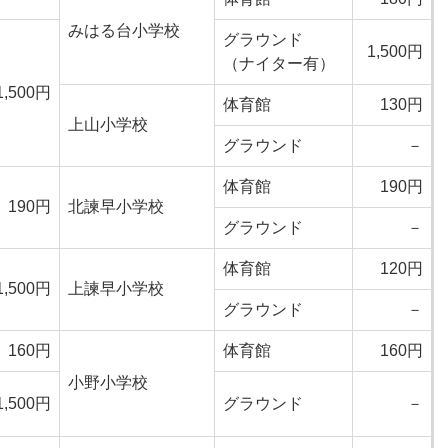
みはる台小学校
グラウンド
1,500円
（ナイター有）
1,500円
体育館
130円
上山小学校
グラウンド
－
体育館
190円
190円
北諫早小学校
グラウンド
－
体育館
120円
1,500円
上諫早小学校
グラウンド
－
160円
体育館
160円
小野小学校
1,500円
グラウンド
－