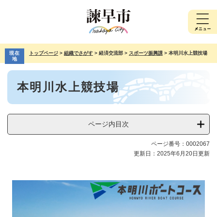
ペ
メ
ー
ニ
ジ
ュ
の
ー
先
を
現在
トップページ
>
組織でさがす
>
経済交流部
>
スポーツ振興課
>
本明川水上競技場
頭
飛
地
で
ば
本
す。
し
本明川水上競技場
文
て
本
文
へ
ページ内目次
ページ番号：0002067
更新日：2025年6月20日更新