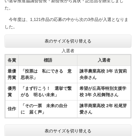
い選挙推進協議会会長・副会長から賞状・記念品を贈呈しまし
た。
今年度は、1,121作品の応募の中から次の3作品が入選となりま
した。
表のサイズを切り替える
入選者
各賞
標語
入選者
最優
「投票は 私にできる 意
諫早農業高校 3年 古賀莉
秀賞
思表示」
央奈さん
優秀
「まず行こう！ 選挙で繋
希望が丘高等特別支援学
賞
がる 明るい未来」
校 3年 久松舞翔さん
「その一票 未来の自分
諫早商業高校 2年 松尾芽
佳作
に 届く声」
愛さん
表のサイズを切り替える