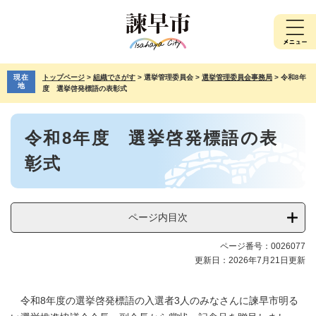
ペ
メ
ー
ニ
ジ
ュ
の
ー
先
を
現在
トップページ
>
組織でさがす
>
選挙管理委員会
>
選挙管理委員会事務局
>
令和8年
頭
飛
地
度 選挙啓発標語の表彰式
で
ば
す。
し
本
て
令和8年度 選挙啓発標語の表
文
本
文
彰式
へ
ページ内目次
ページ番号：0026077
更新日：2026年7月21日更新
令和8年度の選挙啓発標語の入選者3人のみなさんに諫早市明る