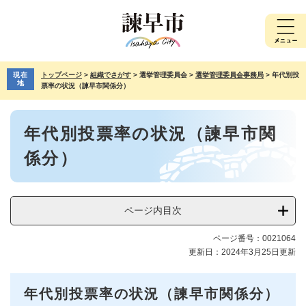
ペ
メ
ー
ニ
ジ
ュ
の
ー
先
を
現在
トップページ
>
組織でさがす
>
選挙管理委員会
>
選挙管理委員会事務局
>
年代別投
頭
飛
地
票率の状況（諫早市関係分）
で
ば
す。
し
本
て
年代別投票率の状況（諫早市関
文
本
文
係分）
へ
ページ内目次
ページ番号：0021064
更新日：2024年3月25日更新
年代別投票率の状況（諫早市関係分）