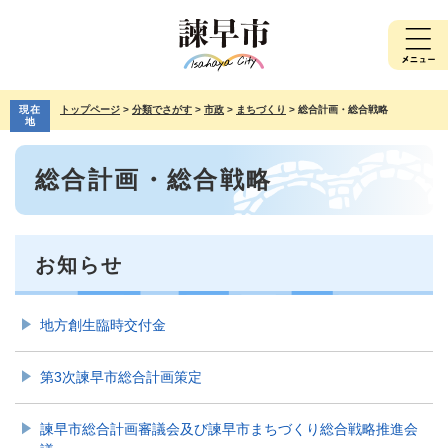
ペ
メ
ー
ニ
ジ
ュ
の
ー
先
を
現在
トップページ
>
分類でさがす
>
市政
>
まちづくり
>
総合計画・総合戦略
頭
飛
地
で
ば
本
す。
し
総合計画・総合戦略
文
て
本
文
へ
お知らせ
地方創生臨時交付金
第3次諫早市総合計画策定
諫早市総合計画審議会及び諫早市まちづくり総合戦略推進会