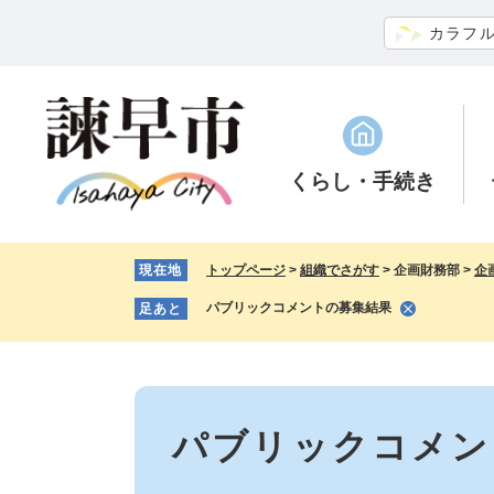
ペ
メ
カラフ
ー
ニ
ジ
ュ
の
ー
先
を
頭
飛
で
ば
くらし
・手続き
す。
し
て
本
現在地
トップページ
>
組織でさがす
>
企画財務部
>
企
文
へ
パブリックコメントの募集結果
足あと
本
文
パブリックコメン