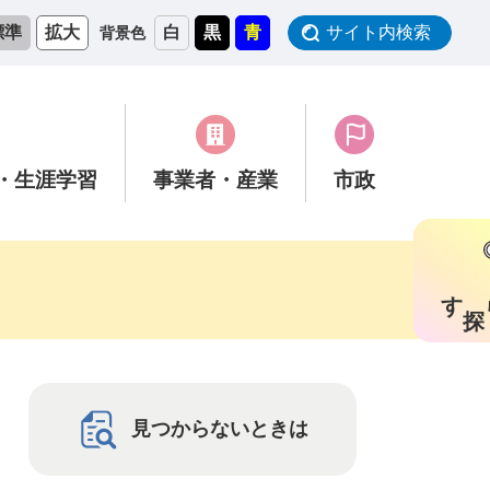
標準
拡大
白
黒
青
サイト内検索
背景色
・生涯学習
事業者
・産業
市政
す
見つからないときは