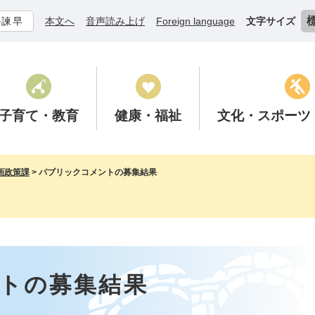
ル諫早
本文へ
音声読み上げ
Foreign language
文字サイズ
子育て
・教育
健康
・福祉
文化
・スポーツ
画政策課
>
パブリックコメントの募集結果
トの募集結果