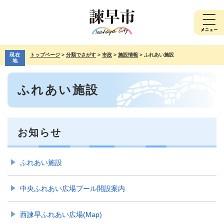
ペ
メ
ー
ニ
ジ
ュ
の
ー
先
を
現在
トップページ
>
分類でさがす
>
市政
>
施設情報
>
ふれあい施設
頭
飛
地
で
ば
本
す。
し
ふれあい施設
文
て
本
文
へ
お知らせ
ふれあい施設
中央ふれあい広場プール開設案内
西諫早ふれあい広場(Map)