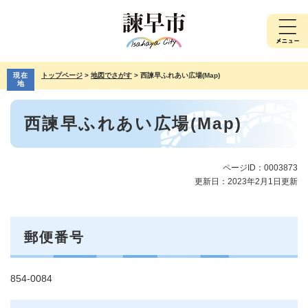
ペ
メ
ー
ニ
ジ
ュ
の
ー
先
を
現在
トップページ
>
地図でさがす
>
西諫早ふれあい広場(Map)
頭
飛
地
で
ば
本
す。
し
西諫早ふれあい広場(Map)
文
て
本
文
へ
ページID：0003873
更新日：2023年2月1日更新
郵便番号
854-0084