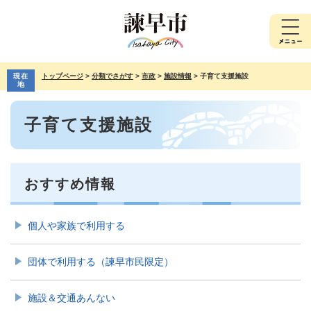
ペ
メ
ー
ニ
ジ
ュ
の
ー
先
を
現在
トップページ
>
分類でさがす
>
市政
>
施設情報
>
子育て支援施設
頭
飛
地
で
ば
本
す。
し
子育て支援施設
文
て
本
文
へ
おすすめ情報
個人や家族で利用する
団体で利用する（諫早市民限定）
施設＆交通あんない