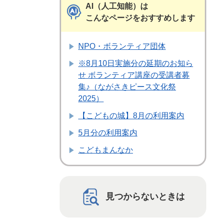
AI（人工知能）は
こんなページをおすすめします
NPO・ボランティア団体
※8月10日実施分の延期のお知ら
せ ボランティア講座の受講者募
集♪（ながさきピース文化祭
2025）
【こどもの城】8月の利用案内
5月分の利用案内
こどもまんなか
見つからないときは