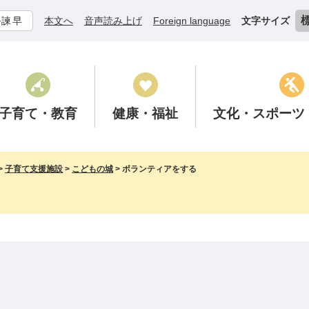
ル諫早
本文へ
音声読み上げ
Foreign language
文字サイズ
子育て
・教育
健康
・福祉
文化
・スポーツ
>
子育て支援施設
>
こどもの城
>
ボランティアをする