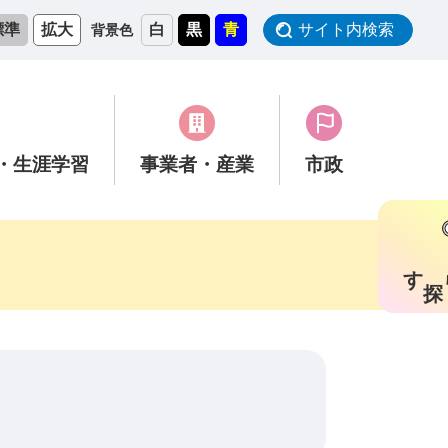
標準
拡大
白
黒
青
サイト内検索
背景色
・生涯学習
事業者
・産業
市政
す