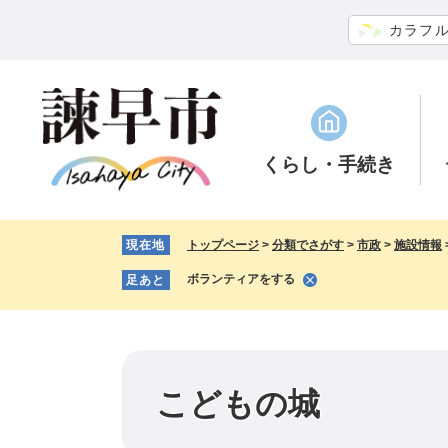
ペ
メ
カラフ
ー
ニ
ジ
ュ
の
ー
先
を
頭
飛
で
ば
くらし
・手続き
す。
し
て
本
現在地
トップページ
>
分類でさがす
>
市政
>
施設情報
文
へ
ボランティアをする
足あと
こどもの城