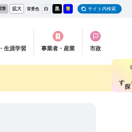
標準
拡大
白
黒
青
サイト内検索
背景色
・生涯学習
事業者
・産業
市政
す