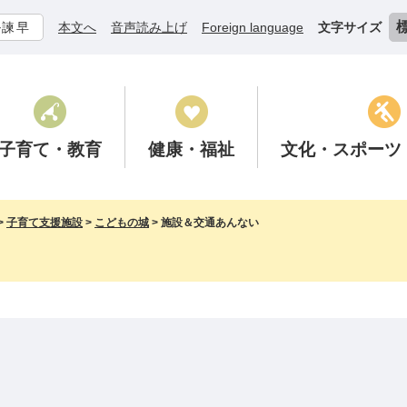
ル諫早
本文へ
音声読み上げ
Foreign language
文字サイズ
子育て
・教育
健康
・福祉
文化
・スポーツ
>
子育て支援施設
>
こどもの城
>
施設＆交通あんない