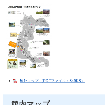
屋外マップ （PDFファイル：849KB）
館内マップ