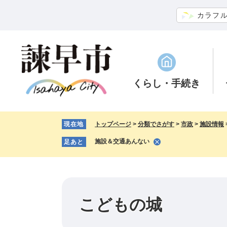
ペ
メ
カラフ
ー
ニ
ジ
ュ
の
ー
先
を
頭
飛
で
ば
くらし
・手続き
す。
し
て
本
現在地
トップページ
>
分類でさがす
>
市政
>
施設情報
文
へ
施設＆交通あんない
足あと
こどもの城