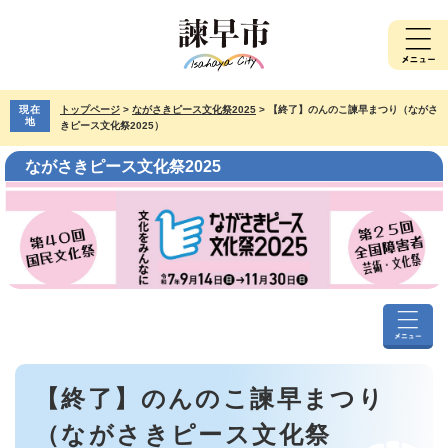
ペ
メ
ー
ニ
ジ
ュ
の
ー
先
を
現在
トップページ
>
ながさきピース文化祭2025
>
【終了】のんのこ諫早まつり（ながさ
頭
飛
地
きピース文化祭2025）
で
ば
す。
し
ながさきピース文化祭2025
て
本
文
へ
な
が
本
さ
【終了】のんのこ諫早まつり
文
き
ピ
（ながさきピース文化祭
ー