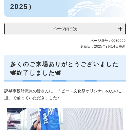
ス
2025）
文
化
祭
2025
ページ内目次
メ
ニ
ページ番号：0030959
ュ
更新日：2025年9月14日更新
ー
多くのご来場ありがとうございました
🕊終了しました🕊
諫早市役所職員の皆さんに、「ピース文化祭オリジナルのんのこ
皿」で踊っていただきました♪