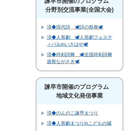
諫早市開催のプログラム
分野別交流事業(全国大会)
済◆現代詩 🕊詩の祭典🕊
済◆人形劇 🕊人形劇フェステ
ィバルinいさはや🕊
済◆吟剣詩舞 🕊全国吟剣詩舞
道祭ながさき🕊
諫早市開催のプログラム
地域文化発信事業
済◆のんのこ諫早まつり
済◆人形劇まつりinこどもの城