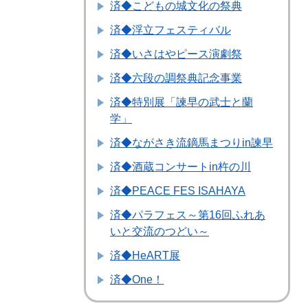
済◆こどもの城文化の祭典
済◆浮立フェスティバル
済◆いさはやピース演劇祭
済◆六段の調祭典記念事業
済◆特別展「諫早の武士と蘭
学」
済◆ながさき流鏑馬まつりin諫早
済◆酒蔵コンサートin杵の川
済◆PEACE FES ISAHAYA
済◆パラフェス～第16回ふれあ
いと交流のつどい～
済◆HeART展
済◆One！