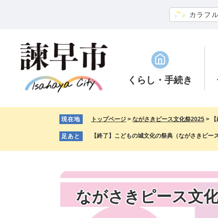
ペ
メ
カラフ
ー
ニ
ジ
ュ
の
ー
先
を
頭
飛
で
ば
くらし
・手続き
す。
し
て
本
現在地
トップページ
>
ながさきピース文化祭2025
>
【
文
へ
【終了】こどもの城文化の祭典（ながさきピース文
足あと
ながさきピース文化祭