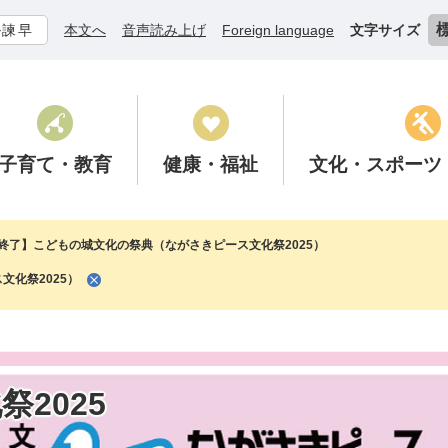
ル諫早
本文へ
音声読み上げ
Foreign language
文字サイズ
子育て
・教育
健康
・福祉
文化
・スポーツ
終了】こどもの城文化の祭典（ながさきピース文化祭2025）
化祭2025）
2025