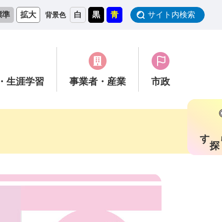
標準
拡大
白
黒
青
サイト内検索
背景色
・生涯学習
事業者
・産業
市政
す