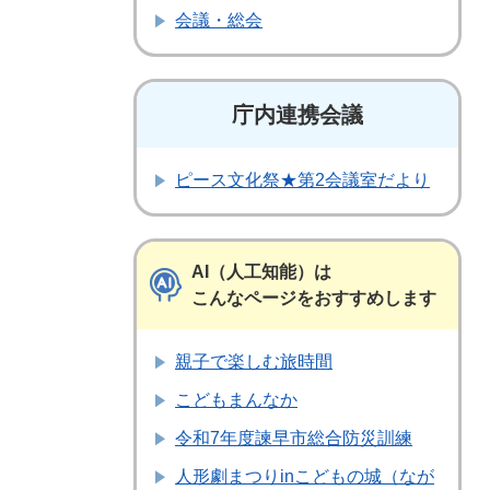
会議・総会
庁内連携会議
ピース文化祭★第2会議室だより
AI（人工知能）は
こんなページをおすすめします
親子で楽しむ旅時間
こどもまんなか
令和7年度諫早市総合防災訓練
人形劇まつりinこどもの城（なが