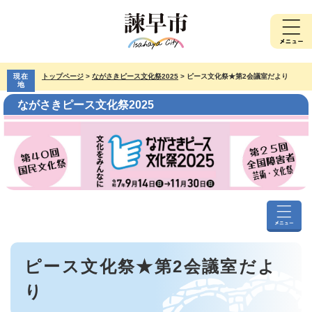
ペ
メ
ー
ニ
ジ
ュ
の
ー
先
を
現在
トップページ
>
ながさきピース文化祭2025
>
ピース文化祭★第2会議室だより
頭
飛
地
で
ば
ながさきピース文化祭2025
す。
し
て
本
文
へ
な
が
本
さ
ピース文化祭★第2会議室だよ
文
き
ピ
り
ー
ス