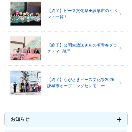
文
【終了】ピース文化祭★諫早市のイベ
化
ント一覧！
祭
2025
メ
ニ
ュ
【終了】公開生放送★あの頃青春グラ
ー
グティin諫早
【終了】ながさきピース文化祭2025
諫早市オープニングセレモニー
お知らせ