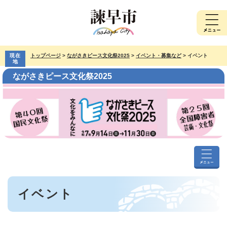
ペ
メ
ー
ニ
ジ
ュ
の
ー
先
を
現在
トップページ
>
ながさきピース文化祭2025
>
イベント・募集など
>
イベント
頭
飛
地
で
ば
ながさきピース文化祭2025
す。
し
て
本
文
へ
な
が
本
さ
イベント
文
き
ピ
ー
ス