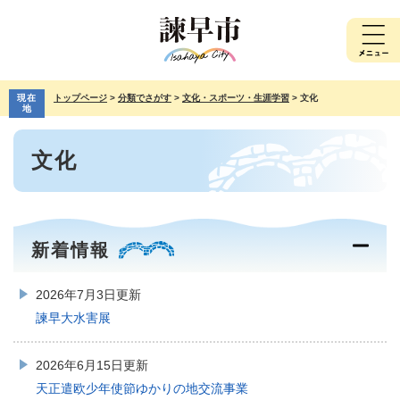
ペ
メ
ー
ニ
ジ
ュ
の
ー
先
を
現在
トップページ
>
分類でさがす
>
文化・スポーツ・生涯学習
>
文化
頭
飛
地
で
ば
本
す。
し
文化
文
て
本
文
へ
新着情報
2026年7月3日更新
諫早大水害展
2026年6月15日更新
天正遣欧少年使節ゆかりの地交流事業