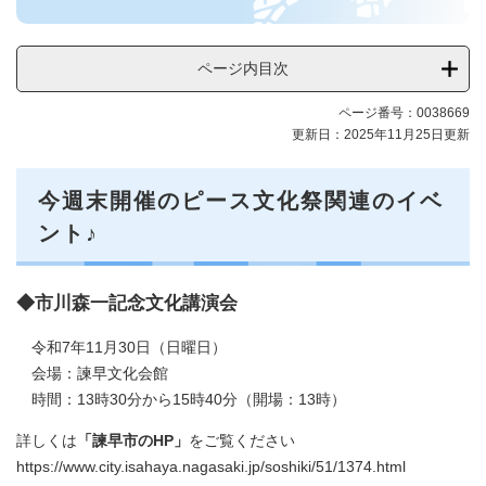
ス
文
化
ページ内目次
祭
2025
ページ番号：0038669
メ
更新日：2025年11月25日更新
ニ
ュ
ー
今週末開催のピース文化祭関連のイベ
ント♪
◆市川森一記念文化講演会
令和7年11月30日（日曜日）
会場：諫早文化会館
時間：13時30分から15時40分（開場：13時）
詳しくは
「諫早市のHP」
をご覧ください
https://www.city.isahaya.nagasaki.jp/soshiki/51/1374.html​