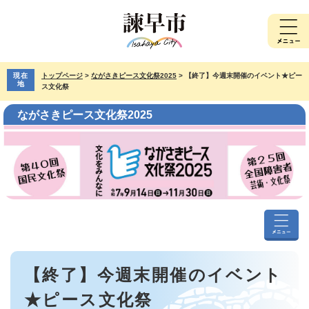
ペ
メ
ー
ニ
ジ
ュ
の
ー
先
を
現在
トップページ
>
ながさきピース文化祭2025
>
【終了】今週末開催のイベント★ピー
頭
飛
地
ス文化祭
で
ば
す。
し
ながさきピース文化祭2025
て
本
文
へ
な
が
本
さ
【終了】今週末開催のイベント
文
き
ピ
★ピース文化祭
ー