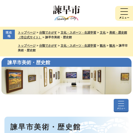
ペ
メ
ー
ニ
ジ
ュ
の
ー
先
を
現在
トップページ
>
分類でさがす
>
文化・スポーツ・生涯学習
>
文化
>
美術・歴史館
頭
飛
地
（市公式サイト）
>
諫早市美術・歴史館
で
ば
トップページ
>
分類でさがす
>
文化・スポーツ・生涯学習
>
観光
>
観光
>
諫早市
す。
し
美術・歴史館
て
本
諫早市美術・歴史館
文
へ
諫
早
本
市
諫早市美術・歴史館
文
美
術・