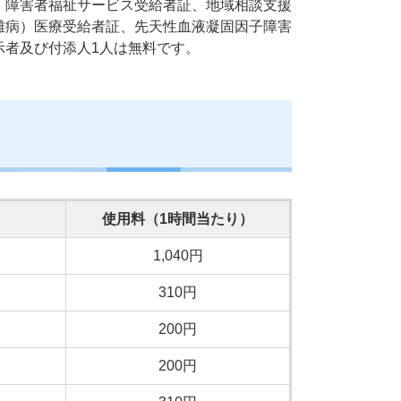
、障害者福祉サービス受給者証、地域相談支援
難病）医療受給者証、先天性血液凝固因子障害
示者及び付添人1人は無料です。
使用料（1時間当たり）
1,040円
）
310円
）
200円
）
200円