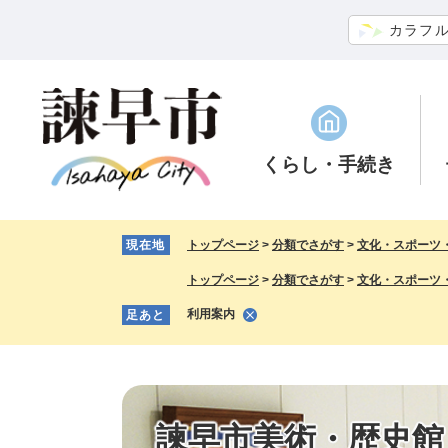
ペ
メ
カラフ
ー
ニ
ジ
ュ
の
ー
先
を
頭
飛
で
ば
くらし
・手続き
す。
し
て
本
現在地
トップページ
>
分類でさがす
>
文化・スポーツ
文
へ
トップページ
>
分類でさがす
>
文化・スポーツ
利用案内
足あと
諫早市美術・歴史館