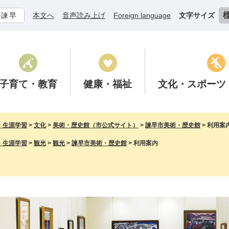
ル諫早
本文へ
音声読み上げ
Foreign language
文字サイズ
子育て
・教育
健康
・福祉
文化
・スポーツ
・生涯学習
>
文化
>
美術・歴史館（市公式サイト）
>
諫早市美術・歴史館
>
利用案
・生涯学習
>
観光
>
観光
>
諫早市美術・歴史館
>
利用案内