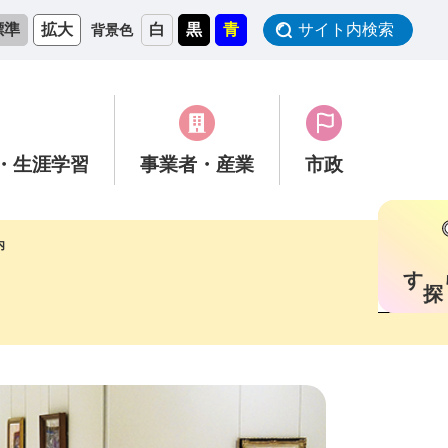
標準
拡大
白
黒
青
サイト内検索
背景色
・生涯学習
事業者
・産業
市政
内
す