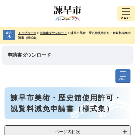
ペ
メ
ー
ニ
ジ
ュ
の
ー
先
を
現在
トップページ
>
申請書ダウンロード
>
諫早市美術・歴史館使用許可・観覧料減免申
頭
飛
地
請書（様式集）
で
ば
す。
し
て
申請書ダウンロード
本
文
へ
申
請
本
書
諫早市美術・歴史館使用許可・
文
ダ
ウ
観覧料減免申請書（様式集）
ン
ロ
ー
ド
ページ内目次