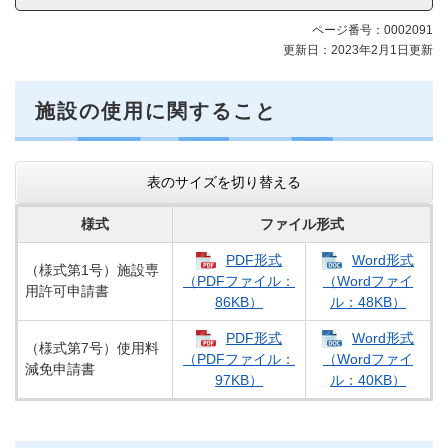
メ
ニ
ページ番号：0002091
ュ
更新日：2023年2月1日更新
ー
施設の使用に関すること
表のサイズを切り替える
様式
ファイル形式
PDF形式
Word形式​
（様式第1号）施設専
（PDFファイル：
（Wordファイ
用許可申請書
86KB）
ル：48KB）
PDF形式
Word形式
（様式第7号）使用料
（PDFファイル：
（Wordファイ
減免申請書
97KB）
ル：40KB）