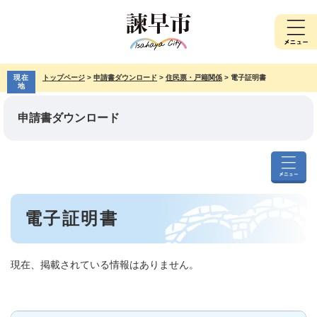
ペ
メ
ー
ニ
ジ
ュ
の
ー
先
を
現在
トップページ
>
申請書ダウンロード
>
住民票・戸籍関係
>
電子証明書
頭
飛
地
で
ば
す。
し
申請書ダウンロード
て
本
文
へ
申
請
本
書
電子証明書
文
ダ
ウ
ン
ロ
現在、掲載されている情報はありません。
ー
ド
メ