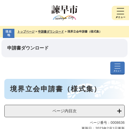
ペ
メ
ー
ニ
ジ
ュ
の
ー
先
を
現在
トップページ
>
申請書ダウンロード
>
境界立会申請書（様式集）
頭
飛
地
で
ば
す。
し
申請書ダウンロード
て
本
文
へ
申
請
本
書
境界立会申請書（様式集）
文
ダ
ウ
ン
ロ
ページ内目次
ー
ド
ページ番号：0008636
メ
更新日：2023年2月1日更新