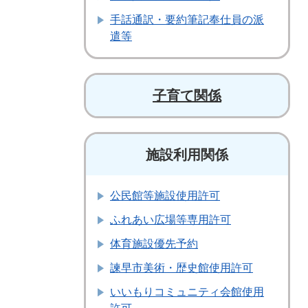
手話通訳・要約筆記奉仕員の派
遣等
子育て関係
施設利用関係
公民館等施設使用許可
ふれあい広場等専用許可
体育施設優先予約
諫早市美術・歴史館使用許可
いいもりコミュニティ会館使用