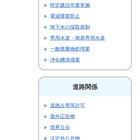
特定建設作業実施
電波障害防止
地下水の採取規制
専用水道・簡易専用水道
一般廃棄物処理業
浄化槽清掃業
道路関係
道路占用等許可
屋外広告物
境界立会
法定外公共物