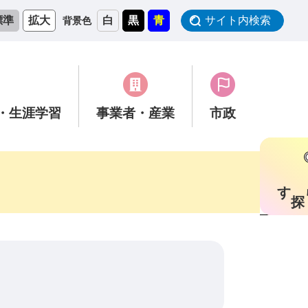
標準
拡大
白
黒
青
サイト内検索
背景色
・生涯学習
事業者
・産業
市政
す