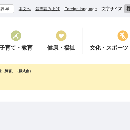
ル諫早
本文へ
音声読み上げ
Foreign language
文字サイズ
子育て
・教育
健康
・福祉
文化
・スポーツ
費（障害）（様式集）
ド