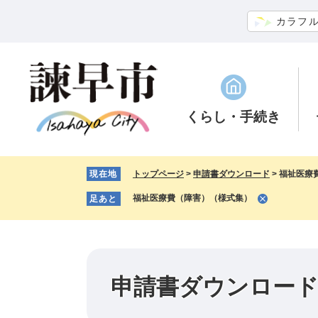
ペ
メ
カラフ
ー
ニ
ジ
ュ
の
ー
先
を
頭
飛
で
ば
くらし
・手続き
す。
し
て
本
現在地
トップページ
>
申請書ダウンロード
>
福祉医療
文
へ
福祉医療費（障害）（様式集）
足あと
申請書ダウンロー