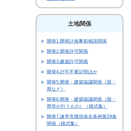
土地関係
開発1.開発計画事前相談関係
開発2.開発許可関係
開発3.建築許可関係
開発4.許可不要証明ほか
開発5.開発・建築協議関係（国・
県など）
開発6.開発・建築協議関係（国・
県等が行うもの）（様式集）
開発7.諫早市環境保全条例第29条
関係（様式集）