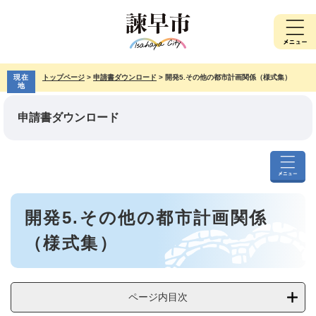
ペ
メ
ー
ニ
ジ
ュ
の
ー
先
を
現在
トップページ
>
申請書ダウンロード
>
開発5.その他の都市計画関係（様式集）
頭
飛
地
で
ば
す。
し
申請書ダウンロード
て
本
文
へ
申
請
本
書
開発5.その他の都市計画関係
文
ダ
ウ
（様式集）
ン
ロ
ー
ド
ページ内目次
メ