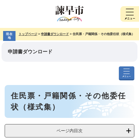
ペ
メ
ー
ニ
ジ
ュ
の
ー
先
を
現在
トップページ
>
申請書ダウンロード
>
住民票・戸籍関係・その他委任状（様式集）
頭
飛
地
で
ば
す。
し
申請書ダウンロード
て
本
文
へ
申
請
本
書
住民票・戸籍関係・その他委任
文
ダ
ウ
状（様式集）
ン
ロ
ー
ド
ページ内目次
メ