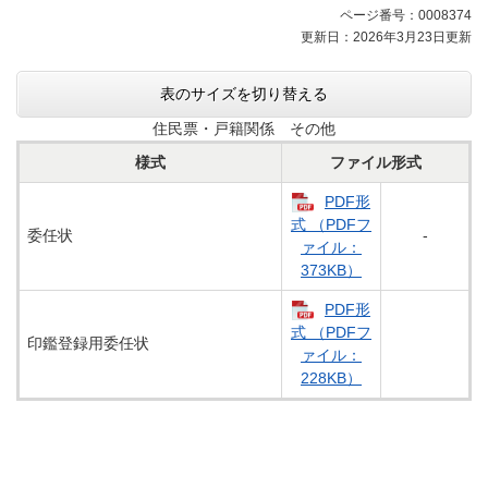
ニ
ページ番号：0008374
ュ
更新日：2026年3月23日更新
ー
表のサイズを切り替える
住民票・戸籍関係 その他
様式
ファイル形式
PDF形
式 （PDFフ
委任状
-
ァイル：
373KB）
PDF形
式 （PDFフ
印鑑登録用委任状
ァイル：
228KB）