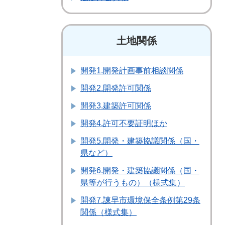
土地関係
開発1.開発計画事前相談関係
開発2.開発許可関係
開発3.建築許可関係
開発4.許可不要証明ほか
開発5.開発・建築協議関係（国・
県など）
開発6.開発・建築協議関係（国・
県等が行うもの）（様式集）
開発7.諫早市環境保全条例第29条
関係（様式集）