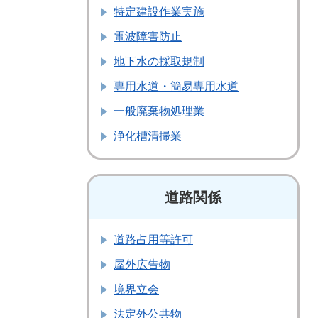
特定建設作業実施
電波障害防止
地下水の採取規制
専用水道・簡易専用水道
一般廃棄物処理業
浄化槽清掃業
道路関係
道路占用等許可
屋外広告物
境界立会
法定外公共物