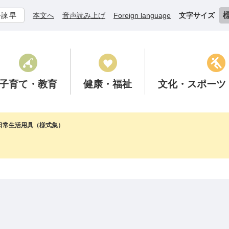
ル諫早
本文へ
音声読み上げ
Foreign language
文字サイズ
子育て
・教育
健康
・福祉
文化
・スポーツ
日常生活用具（様式集）
ド