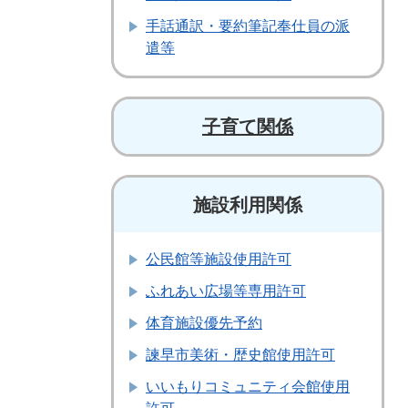
手話通訳・要約筆記奉仕員の派
遣等
子育て関係
施設利用関係
公民館等施設使用許可
ふれあい広場等専用許可
体育施設優先予約
諫早市美術・歴史館使用許可
いいもりコミュニティ会館使用