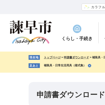
ペ
メ
カラフ
ー
ニ
ジ
ュ
の
ー
先
を
頭
飛
で
ば
くらし
・手続き
す。
し
て
本
現在地
トップページ
>
申請書ダウンロード
>
補装具・
文
へ
補装具・日常生活用具（様式集）
足あと
申請書ダウンロー