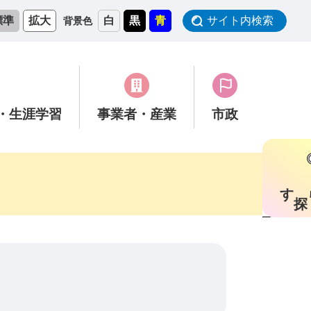
標準
拡大
白
黒
青
サイト内検索
背景色
・生涯学習
事業者
・産業
市政
す