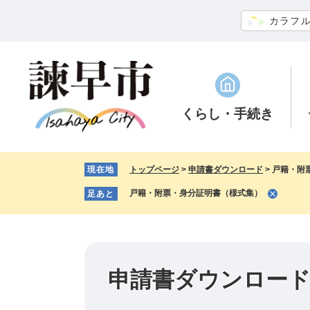
ペ
メ
カラフ
ー
ニ
ジ
ュ
の
ー
先
を
頭
飛
で
ば
くらし
・手続き
す。
し
て
本
現在地
トップページ
>
申請書ダウンロード
>
戸籍・附
文
へ
戸籍・附票・身分証明書（様式集）
足あと
申請書ダウンロー