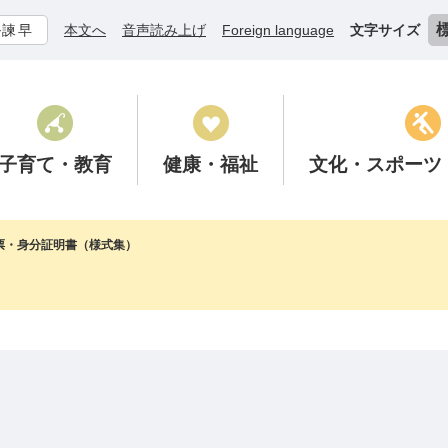
ル諫早
本文へ
音声読み上げ
Foreign language
文字サイズ
子育て
・教育
健康
・福祉
文化
・スポーツ
票・身分証明書（様式集）
ド