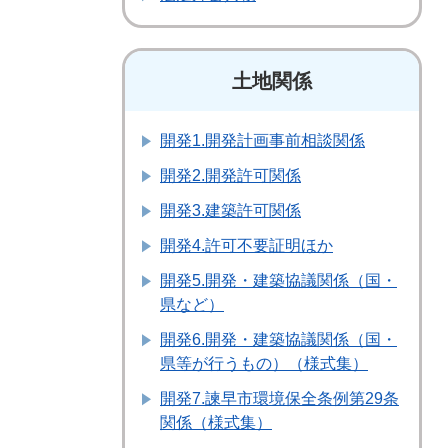
土地関係
開発1.開発計画事前相談関係
開発2.開発許可関係
開発3.建築許可関係
開発4.許可不要証明ほか
開発5.開発・建築協議関係（国・
県など）
開発6.開発・建築協議関係（国・
県等が行うもの）（様式集）
開発7.諫早市環境保全条例第29条
関係（様式集）