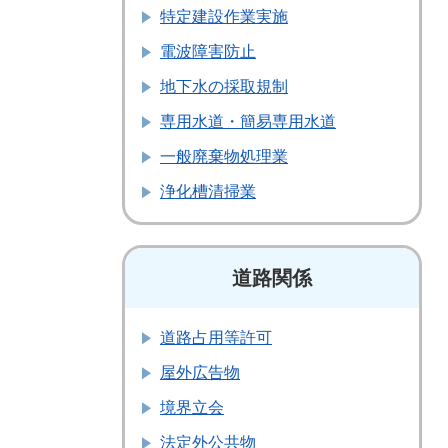
特定建設作業実施
電波障害防止
地下水の採取規制
専用水道・簡易専用水道
一般廃棄物処理業
浄化槽清掃業
道路関係
道路占用等許可
屋外広告物
境界立会
法定外公共物