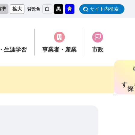
標準
拡大
白
黒
青
サイト内検索
背景色
・生涯学習
事業者
・産業
市政
す