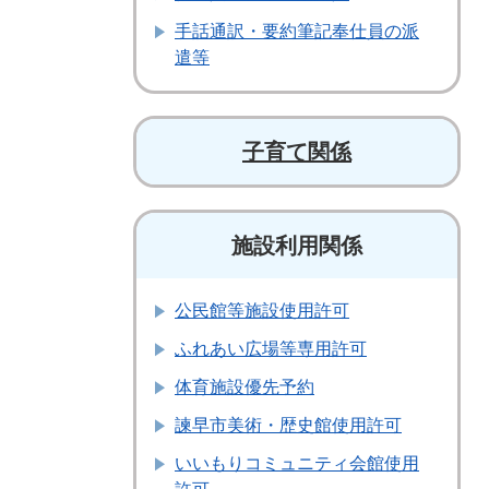
手話通訳・要約筆記奉仕員の派
遣等
子育て関係
施設利用関係
公民館等施設使用許可
ふれあい広場等専用許可
体育施設優先予約
諫早市美術・歴史館使用許可
いいもりコミュニティ会館使用