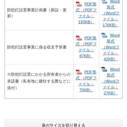
Word
PDF形
形式
防犯灯設置事業計画書（新設・更
式 （PDFフ
（Wordフ
新）
ァイル：
ァイル：
193KB）
176KB）
Word
PDF形
形式
式 （PDFフ
防犯灯設置事業に係る収支予算書
（Wordフ
ァイル：
ァイル：
87KB）
42KB）
Word
PDF形
※防犯灯設置にかかる所有者からの
形式
式 （PDFフ
承諾書（私有地に建柱する際などに
（Wordフ
ァイル：
ァイル：
添付）
70KB）
27KB）
表のサイズを切り替える