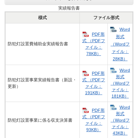
実績報告書
様式​
ファイル形式
Word
PDF形
形式
式 （PDFフ
防犯灯設置費補助金実績報告書
（Wordフ
ァイル：
ァイル：
78KB）
28KB）
Word
PDF形
形式
防犯灯設置事業実績報告書（新設・
式 （PDFフ
（Wordフ
更新）
ァイル：
ァイル：
191KB）
181KB）
Word
PDF形
形式
式 （PDFフ
防犯灯設置事業に係る収支決算書
（Wordフ
ァイル：
ァイル：
93KB）
43KB）