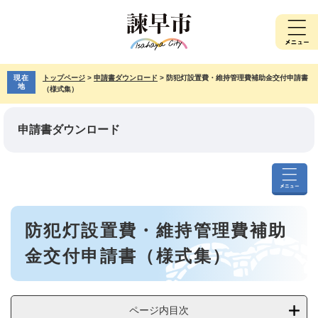
ペ
メ
ー
ニ
ジ
ュ
の
ー
先
を
現在
トップページ
>
申請書ダウンロード
>
防犯灯設置費・維持管理費補助金交付申請書
頭
飛
地
（様式集）
で
ば
す。
し
て
申請書ダウンロード
本
文
へ
申
請
本
書
防犯灯設置費・維持管理費補助
文
ダ
ウ
金交付申請書（様式集）
ン
ロ
ー
ド
ページ内目次