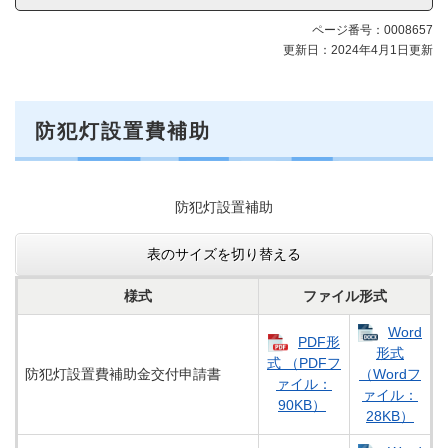
メ
ニ
ページ番号：0008657
ュ
更新日：2024年4月1日更新
ー
防犯灯設置費補助
防犯灯設置補助
表のサイズを切り替える
様式
ファイル形式
Word
PDF形
形式
式 （PDFフ
防犯灯設置費補助金交付申請書
（Wordフ
ァイル：
ァイル：
90KB）
28KB）