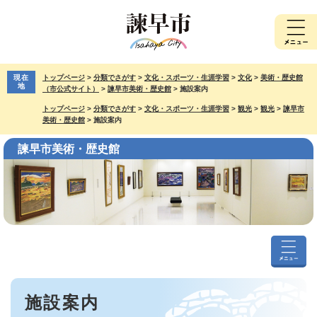
ペ
メ
ー
ニ
ジ
ュ
の
ー
先
を
現在
トップページ
>
分類でさがす
>
文化・スポーツ・生涯学習
>
文化
>
美術・歴史館
頭
飛
地
（市公式サイト）
>
諫早市美術・歴史館
>
施設案内
で
ば
トップページ
>
分類でさがす
>
文化・スポーツ・生涯学習
>
観光
>
観光
>
諫早市
す。
し
美術・歴史館
>
施設案内
て
本
諫早市美術・歴史館
文
へ
諫
早
本
市
施設案内
文
美
術・