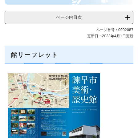
歴
史
ページ内目次
館
メ
ページ番号：0002087
ニ
更新日：2023年4月1日更新
ュ
ー
館リーフレット