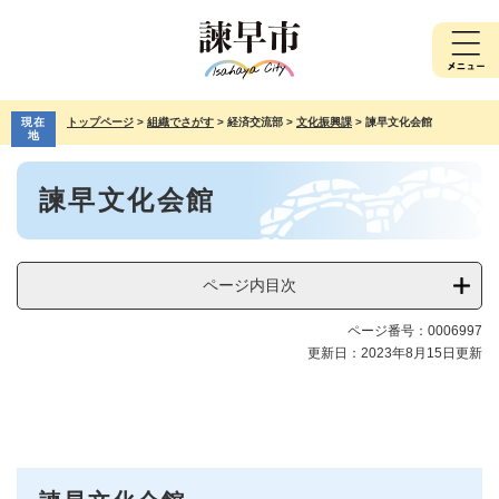
ペ
メ
ー
ニ
ジ
ュ
の
ー
先
を
現在
トップページ
>
組織でさがす
>
経済交流部
>
文化振興課
>
諫早文化会館
頭
飛
地
で
ば
本
す。
し
諫早文化会館
文
て
本
文
へ
ページ内目次
ページ番号：0006997
更新日：2023年8月15日更新