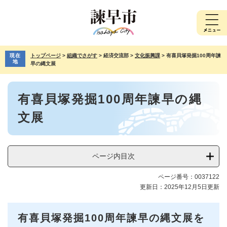
ペ
メ
ー
ニ
ジ
ュ
の
ー
先
を
現在
トップページ
>
組織でさがす
>
経済交流部
>
文化振興課
>
有喜貝塚発掘100周年諫
頭
飛
地
早の縄文展
で
ば
す。
し
本
て
有喜貝塚発掘100周年諫早の縄
文
本
文
文展
へ
ページ内目次
ページ番号：0037122
更新日：2025年12月5日更新
有喜貝塚発掘100周年諫早の縄文展を