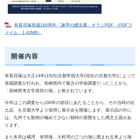
有喜貝塚発掘100周年「諫早の縄文展」チラシPDF （PDFフ
ァイル：1.42MB）
開催内容
有喜貝塚は大正14年(1925)京都帝国大学(現在の京都大学)によって
発掘調査が行われ、長崎県内で最古の学術調査だったことから
「長崎県考古学発祥の地」と称されています。
今年はこの調査から100年の節目にあたることから、その当時の出
土品 を京都大学より借用し展示会を開催します。展示品の中に
は、九州でも類例が極めて少ない独特の形態をした縄文土器があ
ります。
また本市は橘湾、有明海、大村湾の三つの海に囲まれ古来より海