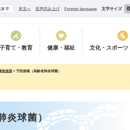
ル諫早
本文へ
音声読み上げ
Foreign language
文字サイズ
子育て
・教育
健康
・福祉
文化
・スポーツ
康推進課
>
予防接種（高齢者肺炎球菌）
肺炎球菌）