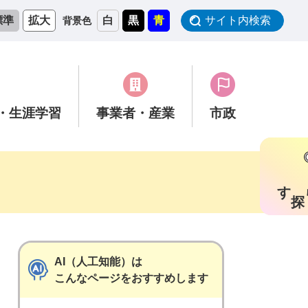
標準
拡大
白
黒
青
サイト内検索
背景色
・生涯学習
事業者
・産業
市政
す
AI（人工知能）は
こんなページをおすすめします