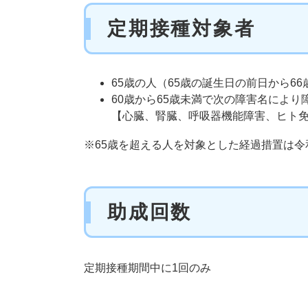
定期接種対象者
65歳の人（65歳の誕生日の前日から6
60歳から65歳未満で次の障害名により
【心臓、腎臓、呼吸器機能障害、ヒト
※65歳を超える人を対象とした経過措置は令
助成回数
定期接種期間中に1回のみ