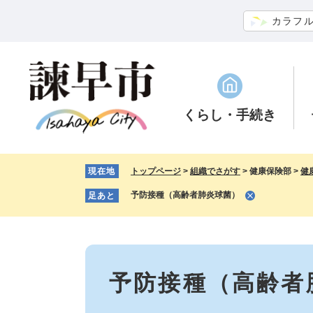
ペ
メ
カラフ
ー
ニ
ジ
ュ
の
ー
先
を
頭
飛
で
ば
くらし
・手続き
す。
し
て
本
現在地
トップページ
>
組織でさがす
>
健康保険部
>
健
文
へ
予防接種（高齢者肺炎球菌）
足あと
本
文
予防接種（高齢者