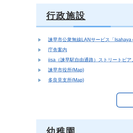
行政施設
諫早市公衆無線LANサービス「Isahaya cit
庁舎案内
iisa（諫早駅自由通路）ストリートピ
諫早市役所(Map)
多良見支所(Map)
幼稚園