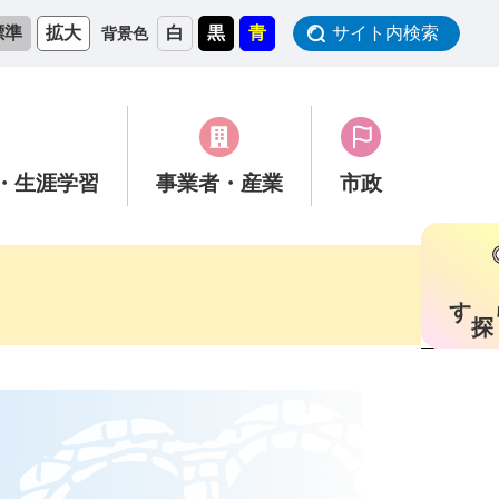
標準
拡大
白
黒
青
サイト内検索
背景色
・生涯学習
事業者
・産業
市政
す