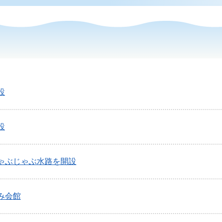
設
設
ゃぶじゃぶ水路を開設
み会館