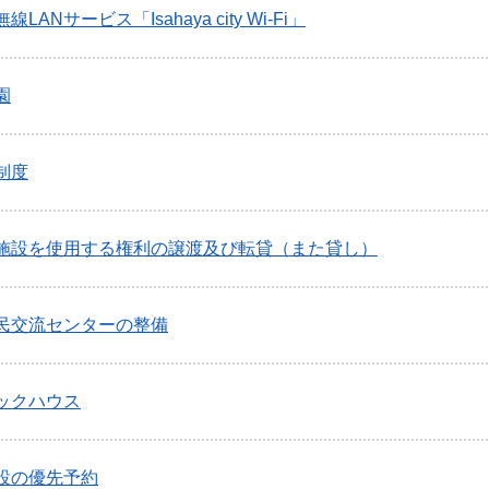
LANサービス「Isahaya city Wi-Fi」
園
制度
施設を使用する権利の譲渡及び転貸（また貸し）
民交流センターの整備
ックハウス
設の優先予約