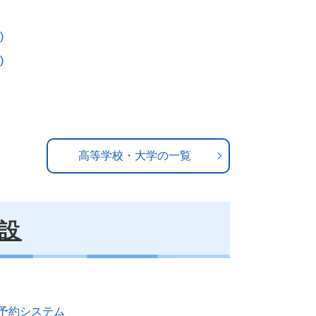
)
)
高等学校・大学の一覧
設
予約システム