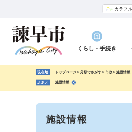
ペ
メ
カラフ
ー
ニ
ジ
ュ
の
ー
先
を
頭
飛
で
ば
くらし
・手続き
す。
し
て
本
現在地
トップページ
>
分類でさがす
>
市政
>
施設情報
文
へ
施設情報
足あと
本
文
施設情報