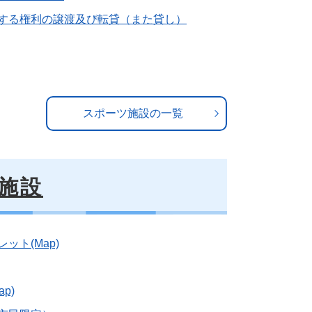
する権利の譲渡及び転貸（また貸し）
スポーツ施設の一覧
施設
ット(Map)
p)