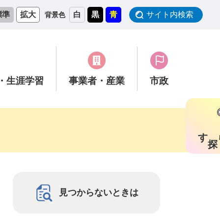
標準
拡大
白
黒
青
サイト内検索
背景色
・生涯学習
事業者
・産業
市政
す
見つからないときは