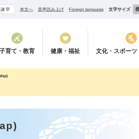
ル諫早
本文へ
音声読み上げ
Foreign language
文字サイズ
子育て
・教育
健康
・福祉
文化
・スポーツ
ap)
p)