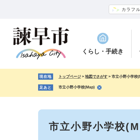
ペ
メ
カラフ
ー
ニ
ジ
ュ
の
ー
先
を
頭
飛
で
ば
くらし
・手続き
す。
し
て
本
現在地
トップページ
>
地図でさがす
>
市立小野小学校(M
文
へ
市立小野小学校(Map)
足あと
本
文
市立小野小学校(Ma