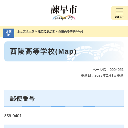
ペ
メ
ー
ニ
ジ
ュ
の
ー
先
を
現在
トップページ
>
地図でさがす
>
西陵高等学校(Map)
頭
飛
地
で
ば
本
す。
し
西陵高等学校(Map)
文
て
本
文
へ
ページID：0004051
更新日：2023年2月1日更新
郵便番号
859-0401